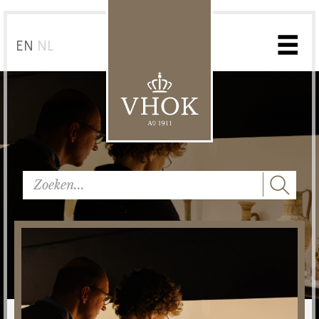
EN
NL